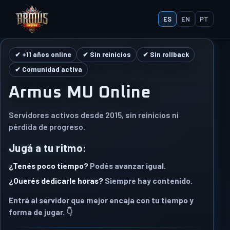
ES
EN
PT
✔ +11 años online
✔ Sin reinicios
✔ Sin rollback
✔ Comunidad activa
Armus MU Online
Servidores activos desde 2015, sin reinicios ni
pérdida de progreso.
Jugá a tu ritmo:
¿Tenés poco tiempo?
Podés avanzar igual.
¿Querés dedicarle horas?
Siempre hay contenido.
Entrá al servidor que mejor encaja con tu tiempo y
forma de jugar. 👇